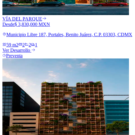
VÍA DEL PARQUE
Desde
$ 3,830,000 MXN
Municipio Libre 187, Portales, Benito Juárez, C.P. 03303, CDMX
59 m2
2
2
1
Ver Desarrollo
Preventa