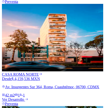
Preventa
CASA ROMA NORTE
Desde
$ 4,159,536 MXN
Av. Insurgentes Sur 364, Roma, Cuauhtémoc, 06700, CDMX
42 m2
1
1
Ver Desarrollo
Preventa