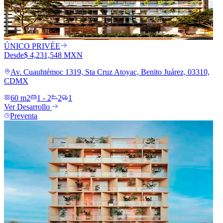
ÚNICO PRIVÉE
Desde
$ 4,231,548 MXN
Av. Cuauhtémoc 1319, Sta Cruz Atoyac, Benito Juárez, 03310,
CDMX
60 m2
1 - 2
2
1
Ver Desarrollo
Preventa