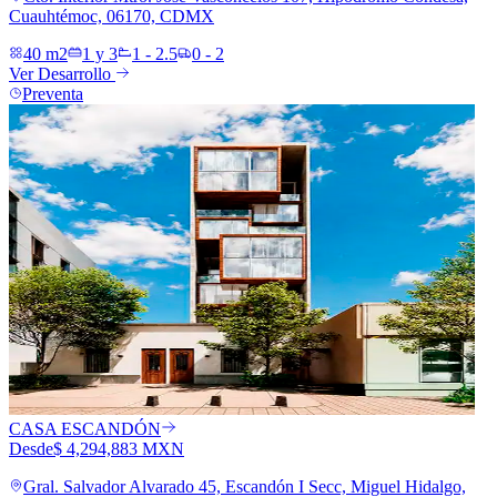
Cuauhtémoc, 06170, CDMX
40 m2
1 y 3
1 - 2.5
0 - 2
Ver Desarrollo
Preventa
CASA ESCANDÓN
Desde
$ 4,294,883 MXN
Gral. Salvador Alvarado 45, Escandón I Secc, Miguel Hidalgo,