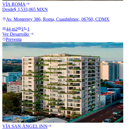
VÍA ROMA
Desde
$ 3,533,065 MXN
Av. Monterrey 386, Roma, Cuauhtémoc, 06760, CDMX
44 m2
1
1
Ver Desarrollo
Preventa
VÍA SAN ÁNGEL INN