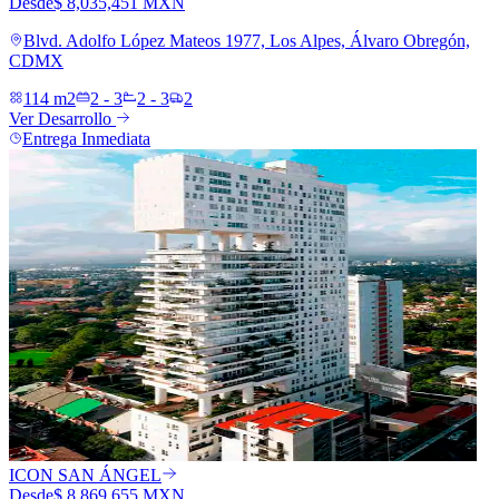
Desde
$ 8,035,451 MXN
Blvd. Adolfo López Mateos 1977, Los Alpes, Álvaro Obregón,
CDMX
114 m2
2 - 3
2 - 3
2
Ver Desarrollo
Entrega Inmediata
ICON SAN ÁNGEL
Desde
$ 8,869,655 MXN