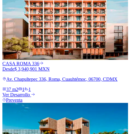
CASA ROMA 336
Desde
$ 3,940,901 MXN
Av. Chapultepec 336, Roma, Cuauhtémoc, 06700, CDMX
37 m2
1
1
Ver Desarrollo
Preventa