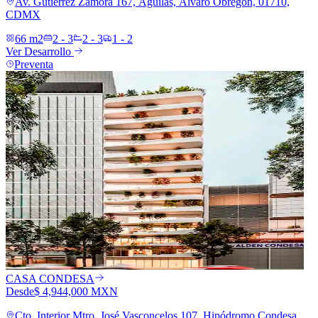
Av. Gutiérrez Zamora 167, Águilas, Álvaro Obregón, 01710,
CDMX
66 m2
2 - 3
2 - 3
1 - 2
Ver Desarrollo
Preventa
CASA CONDESA
Desde
$ 4,944,000 MXN
Cto. Interior Mtro. José Vasconcelos 107, Hipódromo Condesa,