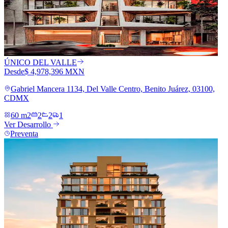
ÚNICO DEL VALLE
Desde
$ 4,978,396 MXN
Gabriel Mancera 1134, Del Valle Centro, Benito Juárez, 03100,
CDMX
60 m2
2
2
1
Ver Desarrollo
Preventa