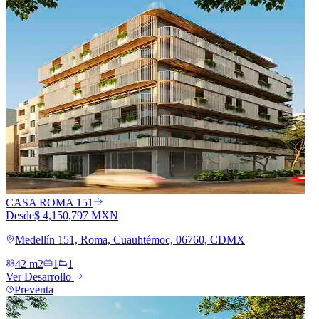
CASA ROMA 151
Desde
$ 4,150,797 MXN
Medellín 151, Roma, Cuauhtémoc, 06760, CDMX
42 m2
1
1
Ver Desarrollo
Preventa