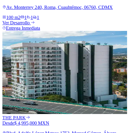
Av. Monterrey 240, Roma, Cuauhtémoc, 06760, CDMX
100 m2
1
1
1
Ver Desarrollo
Entrega Inmediata
THE PARK
Desde
$ 4,995,000 MXN