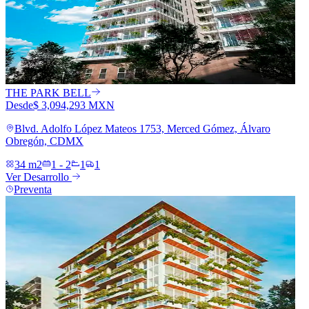
THE PARK BELL
Desde
$ 3,094,293 MXN
Blvd. Adolfo López Mateos 1753, Merced Gómez, Álvaro
Obregón, CDMX
34 m2
1 - 2
1
1
Ver Desarrollo
Preventa