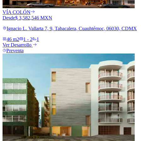
VÍA COLÓN
Desde
$ 3,582,546 MXN
Ignacio L. Vallarta 7, 9, Tabacalera, Cuauhtémoc, 06030, CDMX
46 m2
1 - 2
1
Ver Desarrollo
Preventa