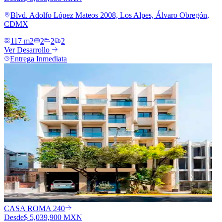
Blvd. Adolfo López Mateos 2008, Los Alpes, Álvaro Obregón,
CDMX
117 m2
2
2
2
Ver Desarrollo
Entrega Inmediata
CASA ROMA 240
Desde
$ 5,039,900 MXN