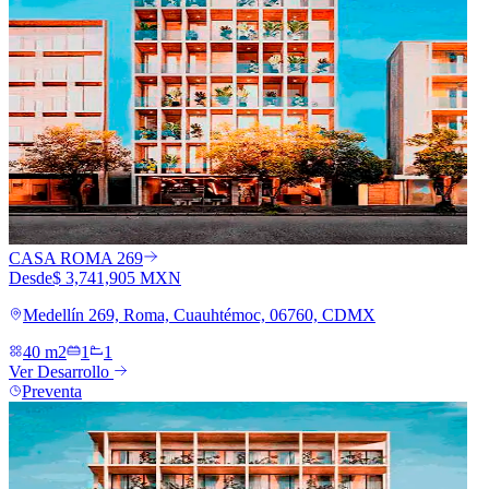
CASA ROMA 269
Desde
$ 3,741,905 MXN
Medellín 269, Roma, Cuauhtémoc, 06760, CDMX
40 m2
1
1
Ver Desarrollo
Preventa