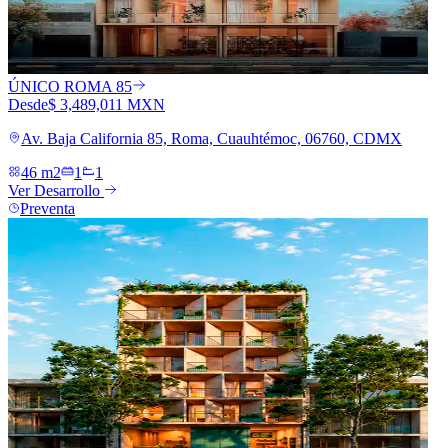
ÚNICO ROMA 85
Desde
$ 3,489,011 MXN
Av. Baja California 85, Roma, Cuauhtémoc, 06760, CDMX
46 m2
1
1
Ver Desarrollo
Preventa