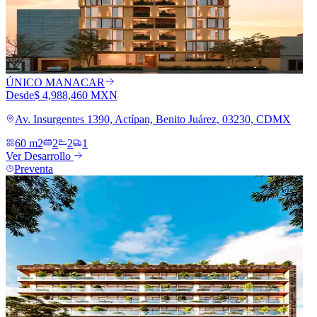
ÚNICO MANACAR
Desde
$ 4,988,460 MXN
Av. Insurgentes 1390, Actípan, Benito Juárez, 03230, CDMX
60 m2
2
2
1
Ver Desarrollo
Preventa