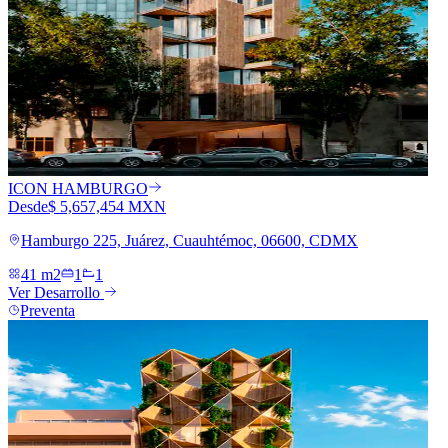
ICON HAMBURGO
Desde
$ 5,657,454 MXN
Hamburgo 225, Juárez, Cuauhtémoc, 06600, CDMX
41 m2
1
1
Ver Desarrollo
Preventa