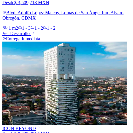
Desde
$ 3,509,718 MXN
Blvd. Adolfo López Mateos, Lomas de San Ángel Inn, Álvaro
Obregón, CDMX
41 m2
1 - 3
1 - 2
1 - 2
Ver Desarrollo
Entrega Inmediata
ICON BEYOND