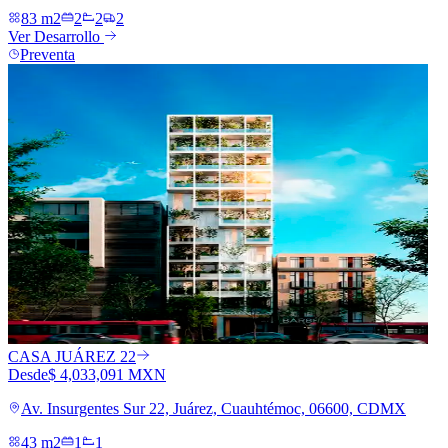
83 m2
2
2
2
Ver Desarrollo
Preventa
CASA JUÁREZ 22
Desde
$ 4,033,091 MXN
Av. Insurgentes Sur 22, Juárez, Cuauhtémoc, 06600, CDMX
43 m2
1
1