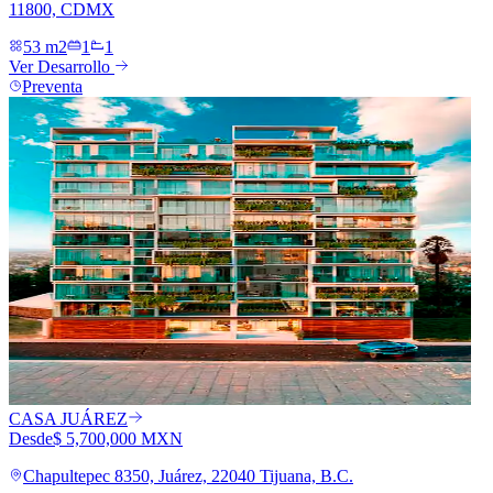
11800, CDMX
53 m2
1
1
Ver Desarrollo
Preventa
CASA JUÁREZ
Desde
$ 5,700,000 MXN
Chapultepec 8350, Juárez, 22040 Tijuana, B.C.