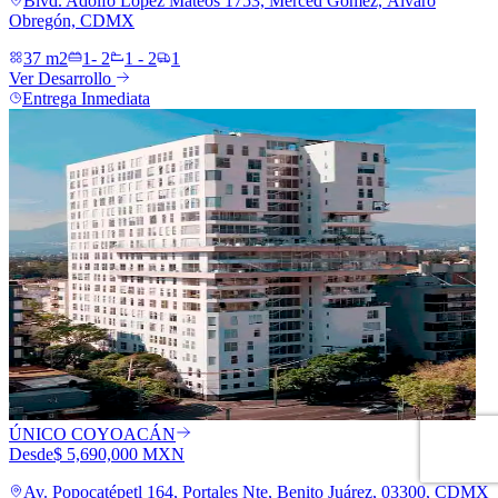
Blvd. Adolfo López Mateos 1753, Merced Gómez, Álvaro
Obregón, CDMX
37 m2
1- 2
1 - 2
1
Ver Desarrollo
Entrega Inmediata
ÚNICO COYOACÁN
Desde
$ 5,690,000 MXN
Av. Popocatépetl 164, Portales Nte, Benito Juárez, 03300, CDMX