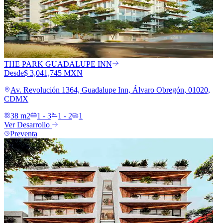
THE PARK GUADALUPE INN
Desde
$ 3,041,745 MXN
Av. Revolución 1364, Guadalupe Inn, Álvaro Obregón, 01020,
CDMX
38 m2
1 - 3
1 - 2
1
Ver Desarrollo
Preventa