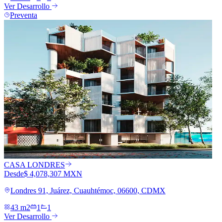
Ver Desarrollo
Preventa
CASA LONDRES
Desde
$ 4,078,307 MXN
Londres 91, Juárez, Cuauhtémoc, 06600, CDMX
43 m2
1
1
Ver Desarrollo