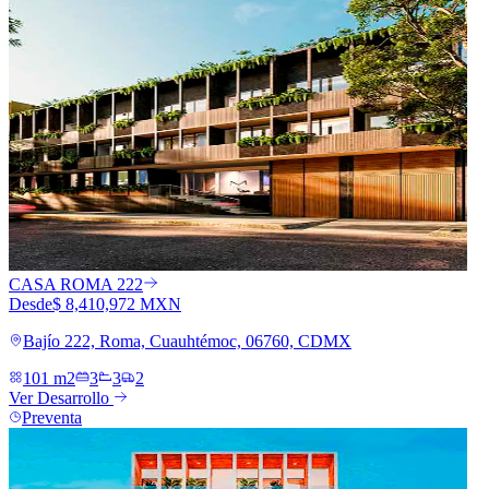
CASA ROMA 222
Desde
$ 8,410,972 MXN
Bajío 222, Roma, Cuauhtémoc, 06760, CDMX
101 m2
3
3
2
Ver Desarrollo
Preventa