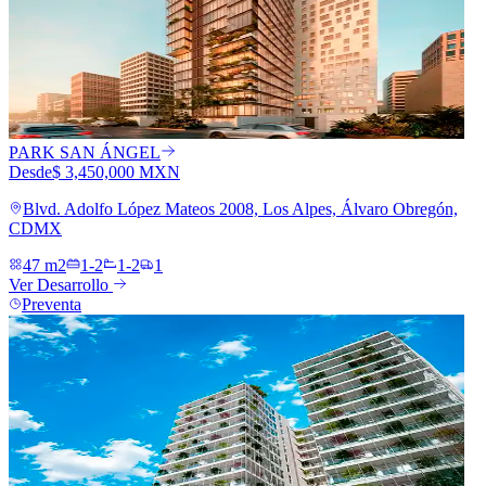
PARK SAN ÁNGEL
Desde
$ 3,450,000 MXN
Blvd. Adolfo López Mateos 2008, Los Alpes, Álvaro Obregón,
CDMX
47 m2
1-2
1-2
1
Ver Desarrollo
Preventa