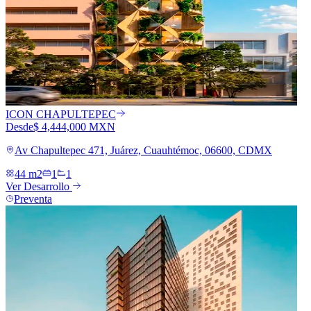
ICON CHAPULTEPEC
Desde
$ 4,444,000 MXN
Av Chapultepec 471, Juárez, Cuauhtémoc, 06600, CDMX
44 m2
1
1
Ver Desarrollo
Preventa